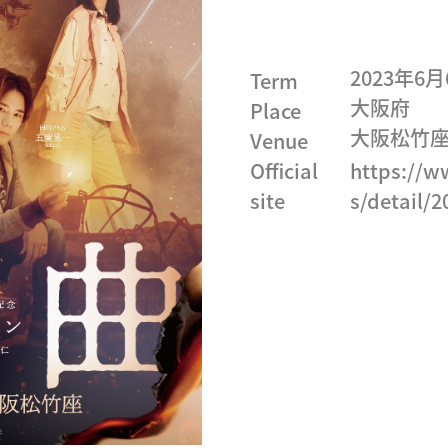
2023年6
Term
大阪府
Place
大阪松竹
Venue
Official
https://w
site
s/detail/