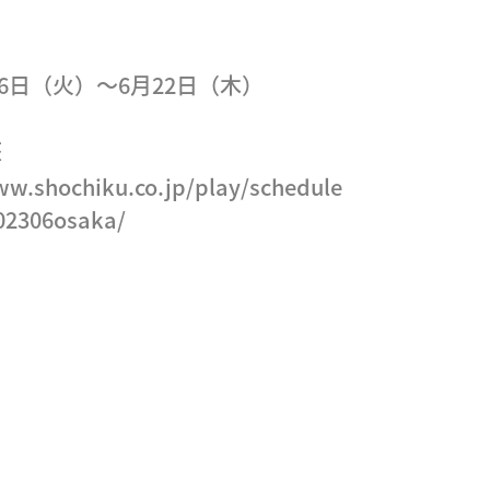
月6日（火）～6月22日（木）
座
ww.shochiku.co.jp/play/schedule
202306osaka/