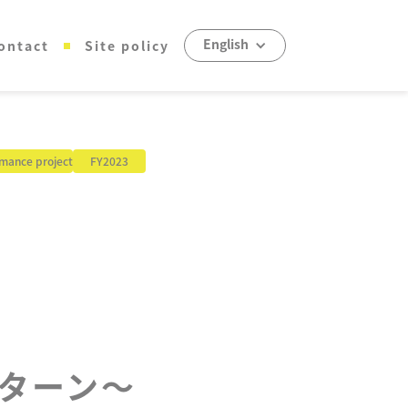
English
ontact
Site policy
mance project
FY2023
ターン～