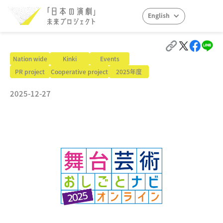
English
Nation wide
Kinki
Events
PR project
Cooperative project
2025年度
2025-12-27