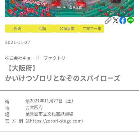
近畿
活動
公演事業
二零二一年
2021-11-27
株式会社キョードーファクトリー
【大阪府】

かいけつゾロリとなぞのスパイローズ
2021年11月27日（土）
術語
大阪府
地方
箕面市立文化芸能劇場
場地
官方網站
https://zorori-stage.com/