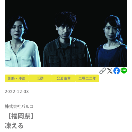
釧路・沖繩
活動
公演事業
二零二二年
2022-12-03
株式会社パルコ
【福岡県】
