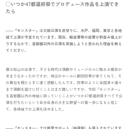
◯いつか47都道府県でプロデュース作品を上演でき
たら
――『モンスター』は大阪公演を皮切りに、水戸、福岡、東京と各地
域で上演が予定されています。現在、輸送費等の経費が軒並み値上が
りするなかで、首都圏以外の公演を実施しようと思われた理由を教え
てください。
僕は松山の出身で、子ども時代は演劇やミュージカルに触れる機会が
あまりなかったのですが、地元のホールに劇団四季が来てくれて、そ
の舞台を観たときに凄く感動したんです。四季のように全国津々浦々
まで演劇を届けに行くことはまだ難しいですが、今回『モンスター』
を首都圏以外の地域に持っていくことがいつか47都道府県すべてで公
演を打ちたいという自分自身の大きな野望への第一歩になると信じ
て、各地域での上演を決めました。
――『モンスター』では鑑賞サポート（抽選制）も導入されています