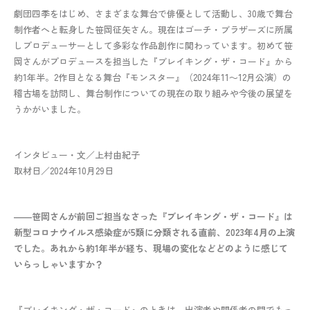
劇団四季をはじめ、さまざまな舞台で俳優として活動し、30歳で舞台
制作者へと転身した笹岡征矢さん。現在はゴーチ・ブラザーズに所属
しプロデューサーとして多彩な作品創作に関わっています。初めて笹
岡さんがプロデュースを担当した『ブレイキング・ザ・コード』から
約1年半。2作目となる舞台『モンスター』（2024年11～12月公演）の
稽古場を訪問し、舞台制作についての現在の取り組みや今後の展望を
うかがいました。
インタビュー・文／上村由紀子
取材日／2024年10月29日
――笹岡さんが前回ご担当なさった『ブレイキング・ザ・コード』は
新型コロナウイルス感染症が5類に分類される直前、2023年4月の上演
でした。あれから約1年半が経ち、現場の変化などどのように感じて
いらっしゃいますか？
『ブレイキング・ザ・コード』のときは、出演者や関係者の間でもっ