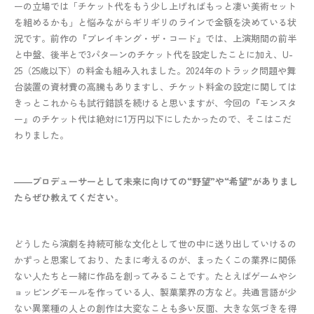
ーの立場では「チケット代をもう少し上げればもっと凄い美術セット
を組めるかも」と悩みながらギリギリのラインで金額を決めている状
況です。前作の『ブレイキング・ザ・コード』では、上演期間の前半
と中盤、後半とで3パターンのチケット代を設定したことに加え、U-
25（25歳以下）の料金も組み入れました。2024年のトラック問題や舞
台装置の資材費の高騰もありますし、チケット料金の設定に関しては
きっとこれからも試行錯誤を続けると思いますが、今回の『モンスタ
ー』のチケット代は絶対に1万円以下にしたかったので、そこはこだ
わりました。
――プロデューサーとして未来に向けての“野望”や“希望”がありまし
たらぜひ教えてください。
どうしたら演劇を持続可能な文化として世の中に送り出していけるの
かずっと思案しており、たまに考えるのが、まったくこの業界に関係
ない人たちと一緒に作品を創ってみることです。たとえばゲームやシ
ョッピングモールを作っている人、製菓業界の方など。共通言語が少
ない異業種の人との創作は大変なことも多い反面、大きな気づきを得