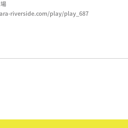
劇場
bara-riverside.com/play/play_687