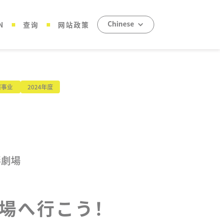
Chinese
N
查询
网站政策
演事业
2024年度
畔劇場
場へ行こう！