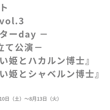
ト 
ol.3　
ターday －
立て公演－

い姫とハカルン博士』
い姫とシャベルン博士』
月10日（土）〜8月13日（火）