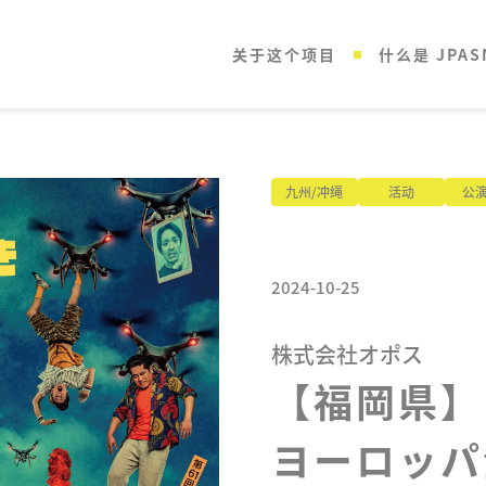
关于这个项目
什么是 JPAS
九州/冲绳
活动
公
2024-10-25
株式会社オポス
【福岡県】

ヨーロッパ