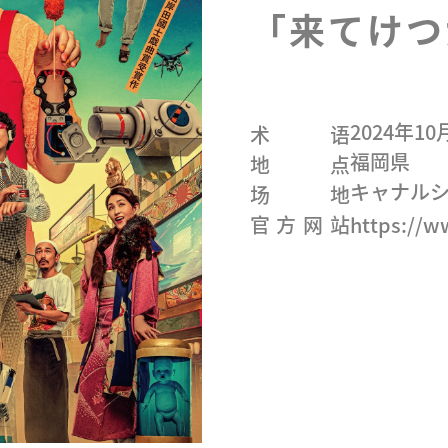
「来てけつ
2024年1
术语
福岡県
地点
キャナル
场地
官方网站
https://w