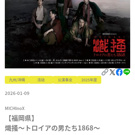
九州/冲绳
活动
公演事业
2025年度
2026-01-09
MICHInoX
【福岡県】

熾掻〜トロイアの男たち1868〜