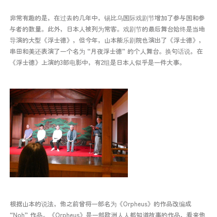
非常有趣的是，在过去的几年中，锡比乌国际戏剧节增加了参与国和参
与者的数量。此外，日本人被列为常客。戏剧节的最后舞台始终是当地
导演的大型《浮士德》，但今年，山本能乐剧院也演出了《浮士德》，
串田和美还表演了一个名为 “月夜浮士德” 的个人舞台。换句话说，在
《浮士德》上演的3部电影中，有2组是日本人似乎是一件大事。
根据山本的说法，他之前曾将一部名为《Orpheus》的作品改编成
“Noh” 作品。《Orpheus》是一部欧洲人人都知道故事的作品，看来他