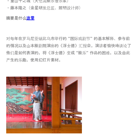
・重山千之城（大仓流能乐音乐家）
・藤本隆之（金星研发总监、照明设计师）
摘要是什么
这里
对每年在罗马尼亚锡比乌市举行的 “国际戏剧节” 的基本解释、参与前
的情况以及山本能剧院演出的《浮士德》汇报会。演讲者愉快地谈论了
他们是如何表演的，将《浮士德》变成 “能乐” 作品的困难，以及由此
产生的乐趣，使用幻灯片素材。