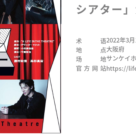
シアター」
2022年3
术语
大阪府
地点
サンケイ
场地
官方网站
https://li