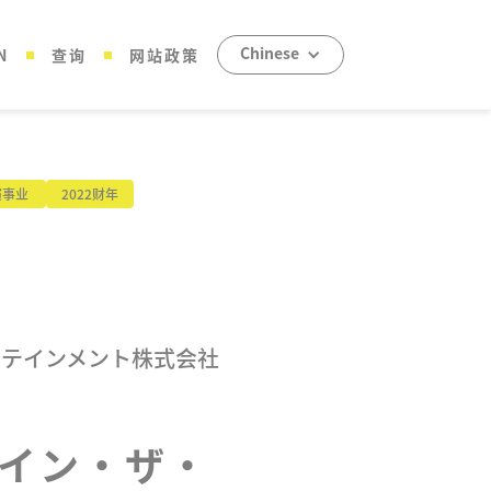
Chinese
N
查询
网站政策
演事业
2022财年
タテインメント株式会社
イン・ザ・