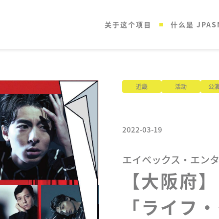
关于这个项目
什么是 JPAS
近畿
活动
公
2022-03-19
エイベックス・エン
【大阪府】

「ライフ・